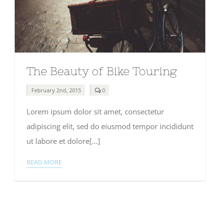
The Beauty of Bike Touring
comments
February 2nd, 2015
0
on
The
Lorem ipsum dolor sit amet, consectetur
Beauty
of
adipiscing elit, sed do eiusmod tempor incididunt
Bike
Touring
ut labore et dolore[...]
READ MORE