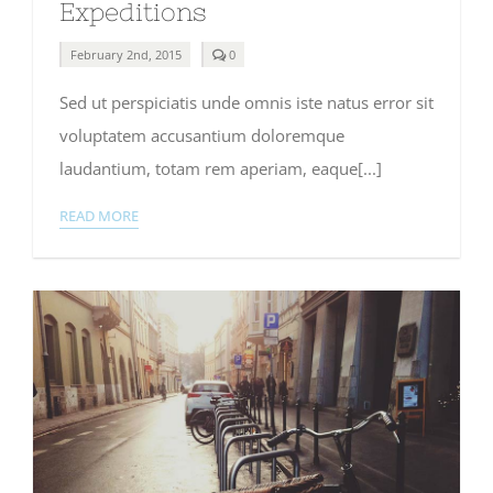
Expeditions
comments
February 2nd, 2015
0
on
Beautiful
Sed ut perspiciatis unde omnis iste natus error sit
South
America
voluptatem accusantium doloremque
Expeditions
laudantium, totam rem aperiam, eaque[...]
READ MORE