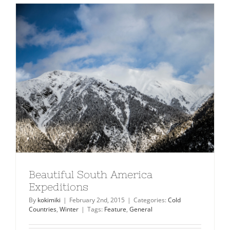
Beautiful South America
Expeditions
By
kokimiki
|
February 2nd, 2015
|
Categories:
Cold
Countries
,
Winter
|
Tags:
Feature
,
General